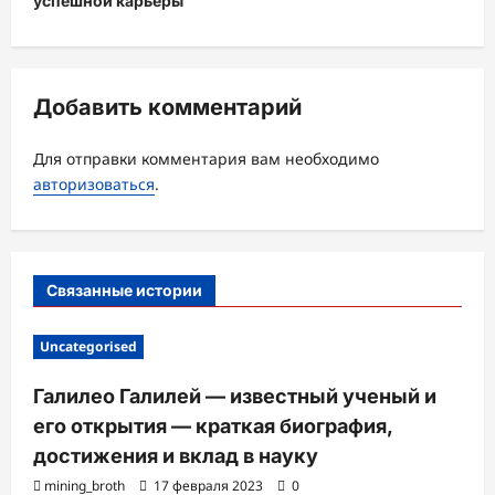
успешной карьеры
ц
и
я
Добавить комментарий
з
а
Для отправки комментария вам необходимо
авторизоваться
.
п
и
с
Связанные истории
и
Uncategorised
Галилео Галилей — известный ученый и
его открытия — краткая биография,
достижения и вклад в науку
mining_broth
17 февраля 2023
0