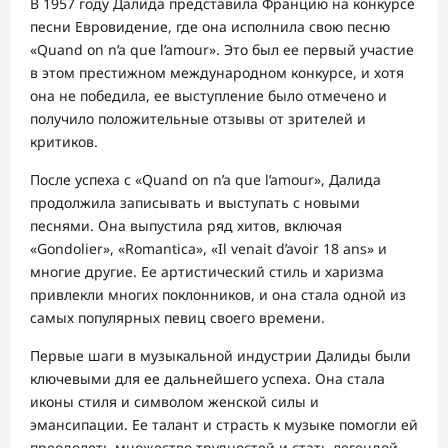
В 1957 году Далида представила Францию на конкурсе
песни Евровидение, где она исполнила свою песню
«Quand on n’a que l’amour». Это был ее первый участие
в этом престижном международном конкурсе, и хотя
она не победила, ее выступление было отмечено и
получило положительные отзывы от зрителей и
критиков.
После успеха с «Quand on n’a que l’amour», Далида
продолжила записывать и выступать с новыми
песнями. Она выпустила ряд хитов, включая
«Gondolier», «Romantica», «Il venait d’avoir 18 ans» и
многие другие. Ее артистический стиль и харизма
привлекли многих поклонников, и она стала одной из
самых популярных певиц своего времени.
Первые шаги в музыкальной индустрии Далиды были
ключевыми для ее дальнейшего успеха. Она стала
иконы стиля и символом женской силы и
эмансипации. Ее талант и страсть к музыке помогли ей
преодолеть множество трудностей и стать легендой