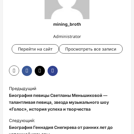
mining_broth
Administrator
Перейти на сайт
Просмотреть все записи
Н
Предыдущий
а
Биография певицы Светланы Меньшиковой —
в
талантливая певица, звезда музыкального шоу
«Голос», история успеха и творчества
и
Следующий:
г
Биография Геннадия Снегирева от ранних лет до
а