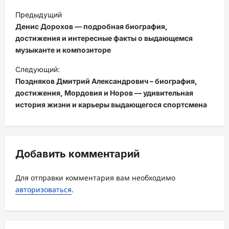
Н
Предыдущий
а
Денис Дорохов — подробная биография,
в
достижения и интересные факты о выдающемся
музыканте и композиторе
и
Следующий:
г
Поздняков Дмитрий Александрович – биография,
а
достижения, Мордовия и Норов — удивительная
ц
история жизни и карьеры выдающегося спортсмена
и
я
з
Добавить комментарий
а
Для отправки комментария вам необходимо
п
авторизоваться
.
и
с