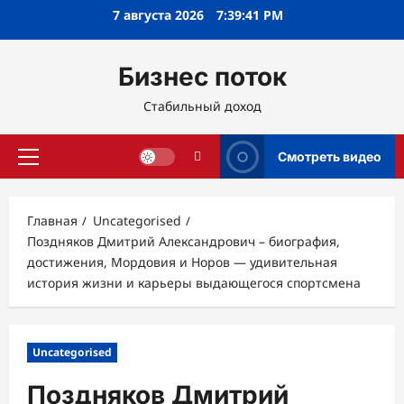
Перейти
7 августа 2026
7:39:42 PM
к
содержимому
Бизнес поток
Стабильный доход
Смотреть видео
Основное
меню
Главная
Uncategorised
Поздняков Дмитрий Александрович – биография,
достижения, Мордовия и Норов — удивительная
история жизни и карьеры выдающегося спортсмена
Uncategorised
Поздняков Дмитрий