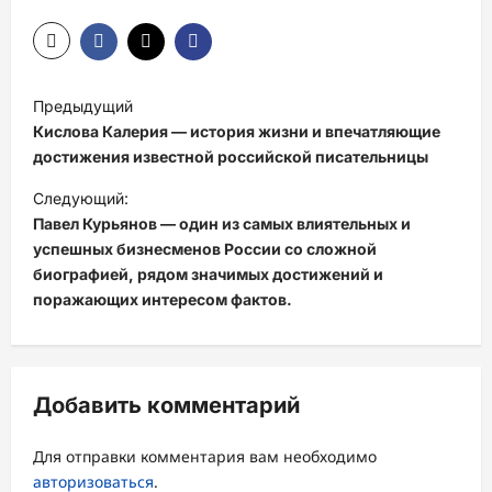
Н
Предыдущий
а
Кислова Калерия — история жизни и впечатляющие
в
достижения известной российской писательницы
и
Следующий:
Павел Курьянов — один из самых влиятельных и
г
успешных бизнесменов России со сложной
а
биографией, рядом значимых достижений и
ц
поражающих интересом фактов.
и
я
з
Добавить комментарий
а
Для отправки комментария вам необходимо
п
авторизоваться
.