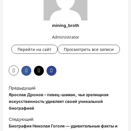
mining_broth
Administrator
Перейти на сайт
Просмотреть все записи
Н
Предыдущий
а
Ярослав Дронов – певец-шаман, чья зрелищная
в
искусственность удивляет своей уникальной
биографией
и
Следующий:
г
Биография Николая Гоголя — удивительные факты и
а