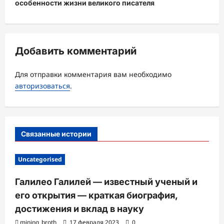
особенности жизни великого писателя
ц
и
я
Добавить комментарий
з
а
Для отправки комментария вам необходимо
авторизоваться
.
п
и
с
Связанные истории
и
Uncategorised
Галилео Галилей — известный ученый и
его открытия — краткая биография,
достижения и вклад в науку
mining_broth
17 февраля 2023
0