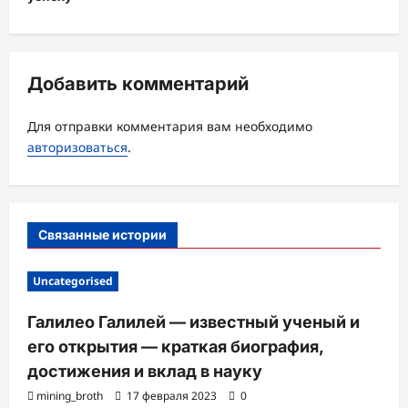
и
я
з
Добавить комментарий
а
Для отправки комментария вам необходимо
п
авторизоваться
.
и
с
и
Связанные истории
Uncategorised
Галилео Галилей — известный ученый и
его открытия — краткая биография,
достижения и вклад в науку
mining_broth
17 февраля 2023
0