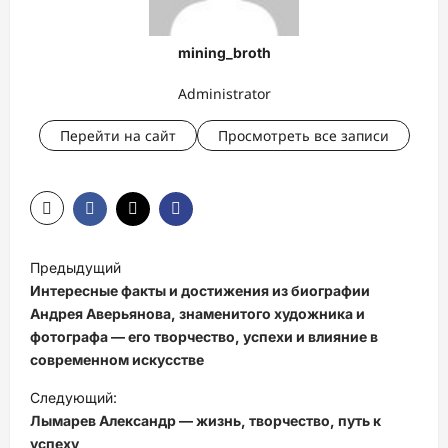
mining_broth
Administrator
Перейти на сайт
Просмотреть все записи
Н
Предыдущий
а
Интересные факты и достижения из биографии
в
Андрея Аверьянова, знаменитого художника и
фотографа — его творчество, успехи и влияние в
и
современном искусстве
г
Следующий:
а
Лымарев Александр — жизнь, творчество, путь к
ц
успеху