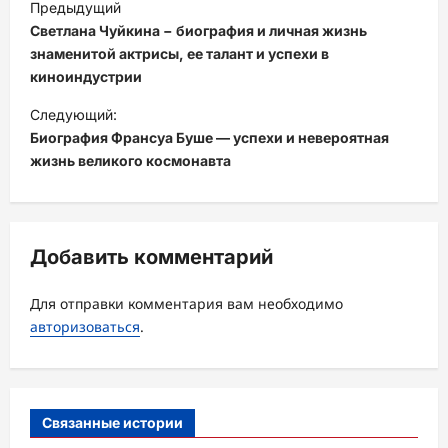
Предыдущий
а
Светлана Чуйкина − биография и личная жизнь
в
знаменитой актрисы, ее талант и успехи в
киноиндустрии
и
Следующий:
г
Биография Франсуа Буше — успехи и невероятная
а
жизнь великого космонавта
ц
и
я
Добавить комментарий
з
а
Для отправки комментария вам необходимо
авторизоваться
.
п
и
с
Связанные истории
и