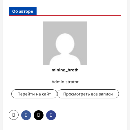
Об авторе
mining_broth
Administrator
Перейти на сайт
Просмотреть все записи
Н