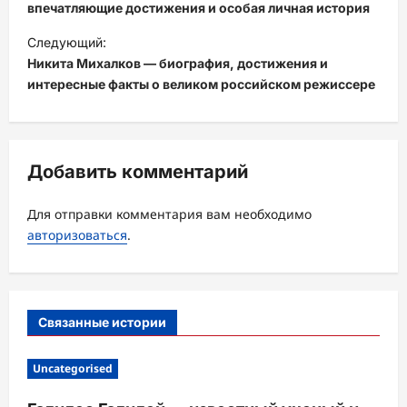
в
впечатляющие достижения и особая личная история
и
Следующий:
Никита Михалков — биография, достижения и
г
интересные факты о великом российском режиссере
а
ц
и
Добавить комментарий
я
з
Для отправки комментария вам необходимо
а
авторизоваться
.
п
и
с
Связанные истории
и
Uncategorised